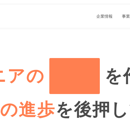
企業情報
事業
ニアの
武器
を
界の進歩
を後押し