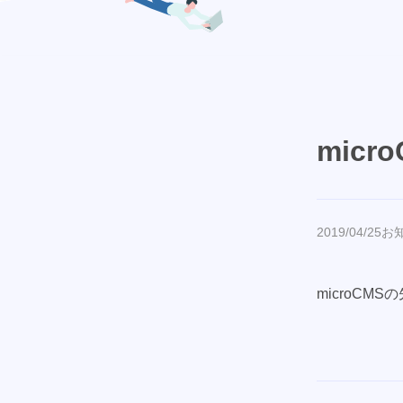
mic
2019/04/25
お
microCM